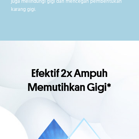
juga melindungi gigi dan mencegah pembentukan
karang gigi.
Efektif 2x Ampuh
Memutihkan Gigi*