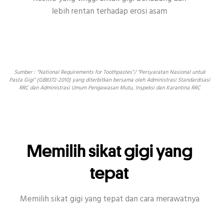
lebih rentan terhadap erosi asam
Sumber : “National Requirements for Toothpastes”/ "Persyaratan Nasional untuk
Pasta Gigi" (GB8372-2010) yang diterbitkan bersama oleh Administrasi Standardisasi
RRC dan Administrasi Umum Pengawasan Mutu, Inspeksi dan Karantina RRC
Memilih sikat gigi yang
tepat
Memilih sikat gigi yang tepat dan cara merawatnya