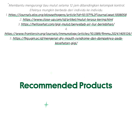
*
Membantu mengurangi bau mulut selama 12 jam dibandingkan kelompok kontrol.
Efeknya mungkin berbeda dari individu ke individu.
1.
https://journals.plos.org/plospathogens/article?id=10.1371%2Fjournal.ppat.1008058
2.
https://www.close-up.com/id/artikel/mulut-terasa-kering.html
3.
https://hellosehat.com/gigi-mulut/penyebab-air-liur-berlebihan/
4.
https://www.frontiersin.org/journals/immunology/articles/10.3389/fimmu.2024.1405126/f
5.
https://fkg.ugm.ac.id/mengenal-dry-mouth-syndrome-dan-dampaknya-pada-
kesehatan-gigi/
Recommended Products