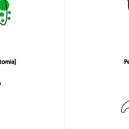
tomia)
P