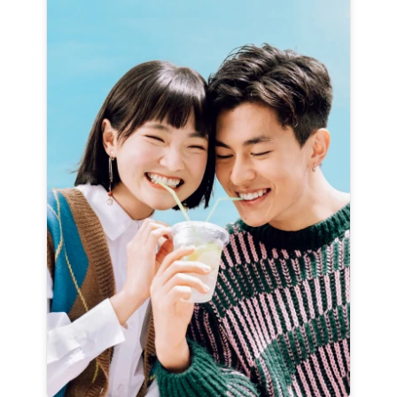
RUTINITAS UNTUK KESEHATAN MULUT
kat Gigi
Senyum
Acara
CSR
Covid-19
K