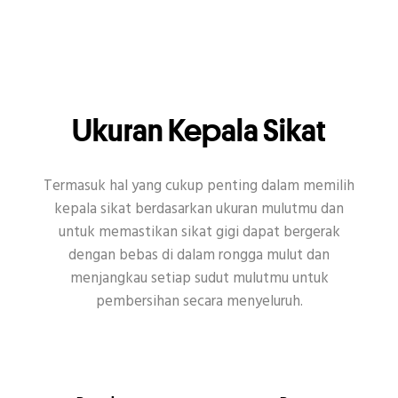
SEMUA
PEMUTIH
KESEGARAN
ANAK-ANAK
GUSI
SENSITIF
PEMBERSIHAN MENDALAM
ANTIBAKTERI
Ukuran Kepala Sikat
KERUSAKAN GIGI
DENTAL
Termasuk hal yang cukup penting dalam memilih
kepala sikat berdasarkan ukuran mulutmu dan
RUTINITAS UNTUK KESEHATAN MULUT
untuk memastikan sikat gigi dapat bergerak
dengan bebas di dalam rongga mulut dan
menjangkau setiap sudut mulutmu untuk
pembersihan secara menyeluruh.
Topik Populer Lain
Enamel
Sikat Gigi
Senyum
Acara
CSR
Covid-19
Kencan
Habit