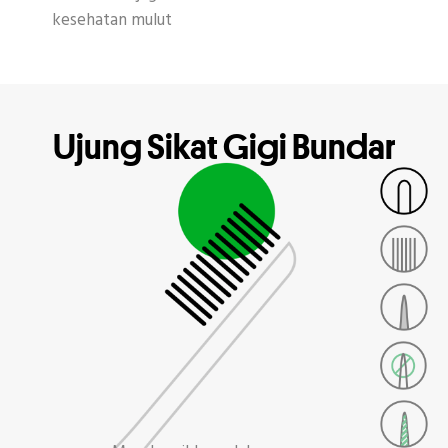
kesehatan mulut
Ujung Sikat Gigi Bundar