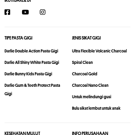
IKUTI DARLIE DI
TIPE PASTA GIGI
JENIS SIKAT GIGI
Darlie Double Action Pasta Gigi
Ultra Flexible Volcanic Charcoal
Darlie All Shiny White Pasta Gigi
Spiral Clean
Darlie Bunny Kids Pasta Gigi
Charcoal Gold
Darlie Gum & Teeth Protect Pasta
Charcoal Nano Clean
Gigi
Untuk melindungi gusi
Bulu sikat lembut untuk anak
KESEHATAN MULUT
INFO PERUSAHAAN