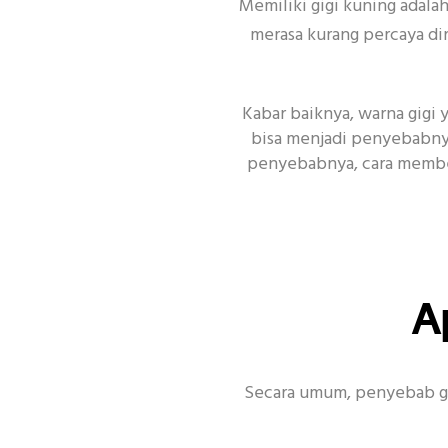
Memiliki gigi kuning adala
merasa kurang percaya dir
Kabar baiknya, warna gigi 
bisa menjadi penyebabnya.
penyebabnya, cara membed
Topik Populer Lain
Enamel
Si
A
Secara umum, penyebab gig