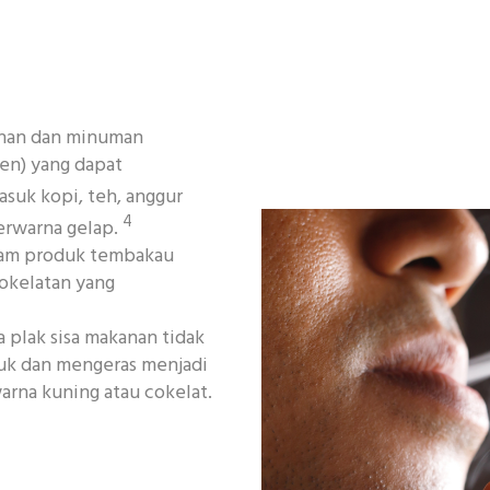
nan dan minuman
n) yang dapat
suk kopi, teh, anggur
4
berwarna gelap.
alam produk tembakau
cokelatan yang
 plak sisa makanan tidak
puk dan mengeras menjadi
arna kuning atau cokelat.