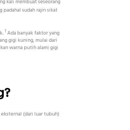
ring kali membuat seseorang
 padahal sudah rajin sikat
1
uk.
Ada banyak faktor yang
ng gigi kuning, mulai dari
an warna putih alami gigi
encan
Habit
Kecantikan
Other
g?
ksternal (dari luar tubuh)