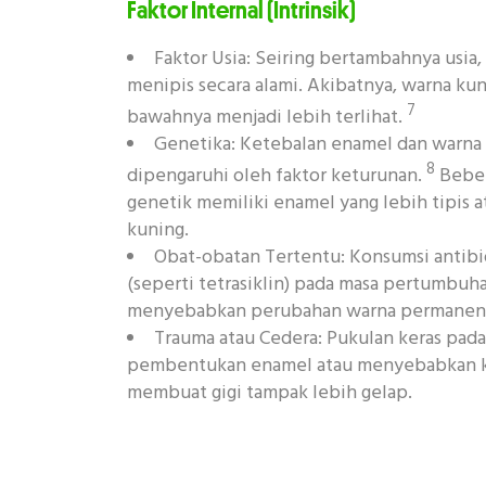
Faktor Internal (Intrinsik)
Faktor Usia: Seiring bertambahnya usia,
menipis secara alami. Akibatnya, warna kuni
7
bawahnya menjadi lebih terlihat.
Genetika: Ketebalan enamel dan warna 
8
dipengaruhi oleh faktor keturunan.
Beber
genetik memiliki enamel yang lebih tipis a
kuning.
Obat-obatan Tertentu: Konsumsi antibio
(seperti tetrasiklin) pada masa pertumbuha
menyebabkan perubahan warna permanen d
Trauma atau Cedera: Pukulan keras pad
pembentukan enamel atau menyebabkan ke
membuat gigi tampak lebih gelap.