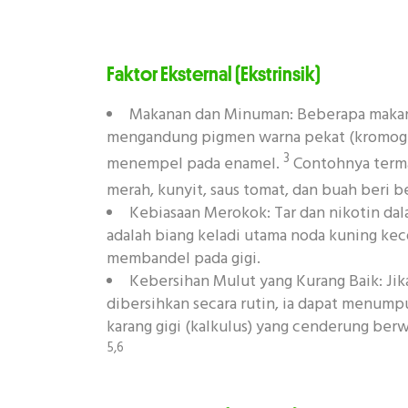
Faktor Eksternal (Ekstrinsik)
Makanan dan Minuman: Beberapa maka
mengandung pigmen warna pekat (kromoge
3
menempel pada enamel.
Contohnya terma
merah, kunyit, saus tomat, dan buah beri 
Kebiasaan Merokok: Tar dan nikotin d
adalah biang keladi utama noda kuning ke
membandel pada gigi.
Kebersihan Mulut yang Kurang Baik: Jika
dibersihkan secara rutin, ia dapat menum
karang gigi (kalkulus) yang cenderung berw
5,6