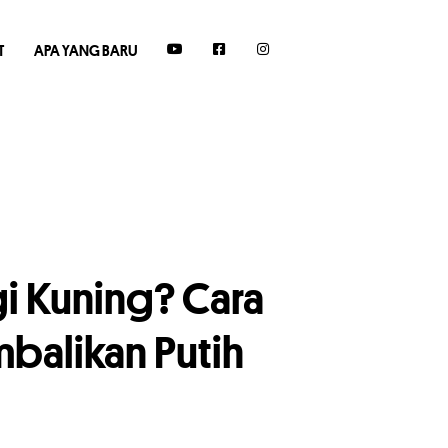
T
APA YANG BARU
i Kuning? Cara
alikan Putih