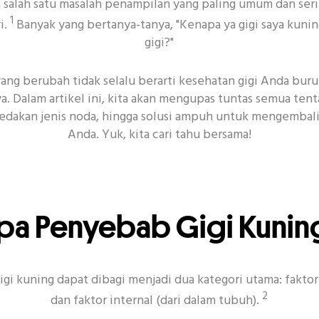
h salah satu masalah penampilan yang paling umum dan se
1
i.
Banyak yang bertanya-tanya, "Kenapa ya gigi saya kuning
gigi?"
RUTINITAS UNTUK KESEHATAN MULUT
yang berubah tidak selalu berarti kesehatan gigi Anda bur
 Dalam artikel ini, kita akan mengupas tuntas semua tenta
akan jenis noda, hingga solusi ampuh untuk mengembalik
Anda. Yuk, kita cari tahu bersama!
kat Gigi
Senyum
Acara
CSR
Covid-19
K
pa Penyebab Gigi Kunin
i kuning dapat dibagi menjadi dua kategori utama: faktor e
2
dan faktor internal (dari dalam tubuh).