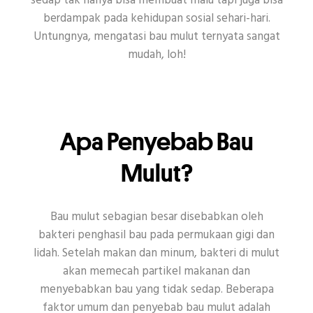
sedap tak hanya bisa membuat malu tapi juga bisa
berdampak pada kehidupan sosial sehari-hari.
KERUSAKAN GIGI
DENTAL
Untungnya, mengatasi bau mulut ternyata sangat
mudah, loh!
RUTINITAS UNTUK KESEHATAN MULUT
Apa Penyebab Bau
Topik Populer Lain
Enamel
Sikat Gigi
Senyum
Acara
Mulut?
CSR
Covid-19
Kencan
Habit
Bau mulut sebagian besar disebabkan oleh
Kecantikan
Other
bakteri penghasil bau pada permukaan gigi dan
lidah. Setelah makan dan minum, bakteri di mulut
akan memecah partikel makanan dan
menyebabkan bau yang tidak sedap. Beberapa
faktor umum dan penyebab bau mulut adalah