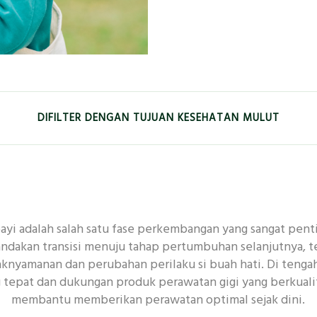
DIFILTER DENGAN TUJUAN KESEHATAN MULUT
EMUTIH
KESEGARAN
ANAK-ANAK
GUSI
yi adalah salah satu fase perkembangan yang sangat penti
 MENDALAM
ANTIBAKTERI
KERUSAKAN GIGI
andakan transisi menuju tahap pertumbuhan selanjutnya, te
aknyamanan dan perubahan perilaku si buah hati. Di tenga
g tepat dan dukungan produk perawatan gigi yang berkuali
RUTINITAS UNTUK KESEHATAN MULUT
membantu memberikan perawatan optimal sejak dini.