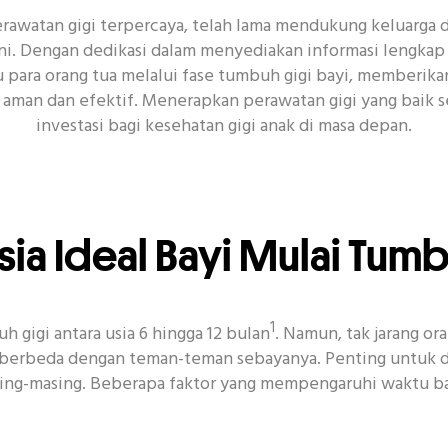
erawatan gigi terpercaya, telah lama mendukung keluarga
dini. Dengan dedikasi dalam menyediakan informasi lengkap 
para orang tua melalui fase tumbuh gigi bayi, memberikan
kat Gigi
Senyum
Acara
CSR
Covid-19
K
aman dan efektif. Menerapkan perawatan gigi yang baik s
investasi bagi kesehatan gigi anak di masa depan.
ia Ideal Bayi Mulai Tum
1
 gigi antara usia 6 hingga 12 bulan
. Namun, tak jarang or
 berbeda dengan teman-teman sebayanya. Penting untuk d
ing-masing. Beberapa faktor yang mempengaruhi waktu bayi