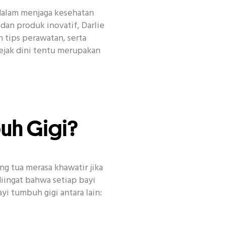
 dalam menjaga kesehatan
dan produk inovatif, Darlie
 tips perawatan, serta
encan
Habit
Kecantikan
Other
ejak dini tentu merupakan
buh Gigi?
ang tua merasa khawatir jika
iingat bahwa setiap bayi
 tumbuh gigi antara lain: