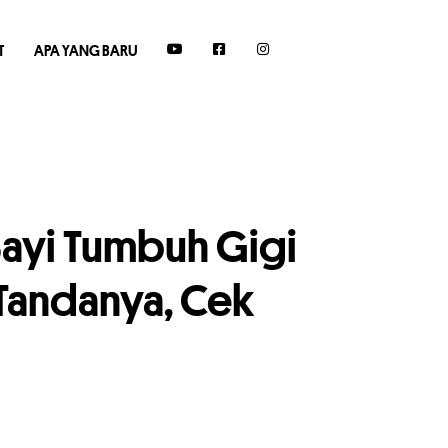
T
APA YANG BARU
 Bayi Tumbuh Gigi
Tandanya, Cek