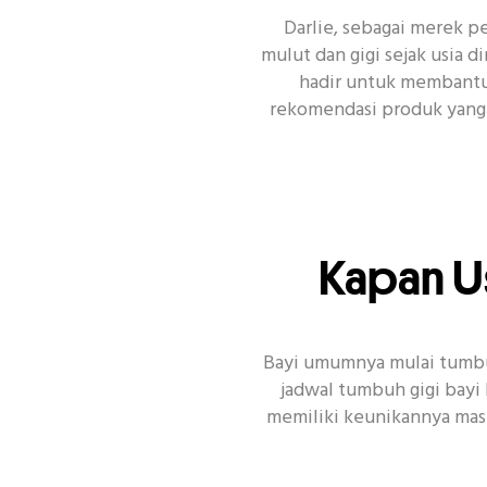
Darlie, sebagai merek p
mulut dan gigi sejak usia 
hadir untuk membantu 
Topik Populer Lain
Enamel
Si
rekomendasi produk yang 
Kapan Us
Bayi umumnya mulai tumbuh
jadwal tumbuh gigi bayi
memiliki keunikannya mas