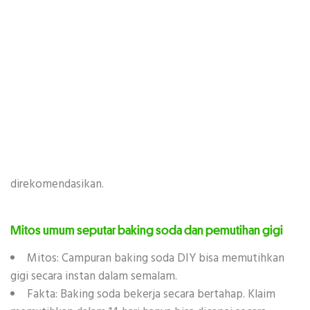
dibandingkan pasta gigi tanpa baking soda.
Sebuah
studi dalam The Journal of the American Dental
Association menemukan bahwa baking soda adalah
bahan yang efektif dan aman untuk menghilangkan
6
noda dan memutihkan gigi.
Namun, efektivitas DIY (campuran sendiri) seringkali
tidak menentu dan berisiko. Untuk hasil putih alami
yang terukur dalam 14 hari, penggunaan pasta gigi
dengan formulasi profesional sangat
direkomendasikan.
Mitos umum seputar baking soda dan pemutihan gigi
Mitos: Campuran baking soda DIY bisa memutihkan
gigi secara instan dalam semalam.
Fakta: Baking soda bekerja secara bertahap. Klaim