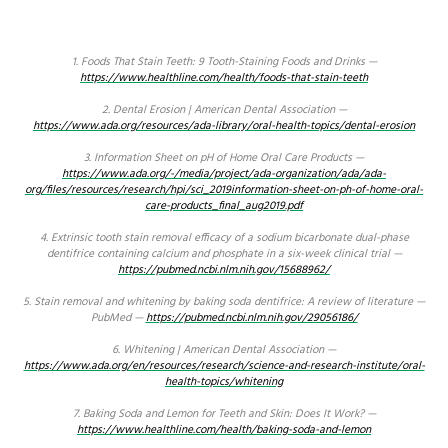
1. Foods That Stain Teeth: 9 Tooth-Staining Foods and Drinks —
https://www.healthline.com/health/foods-that-stain-teeth
2. Dental Erosion | American Dental Association —
https://www.ada.org/resources/ada-library/oral-health-topics/dental-erosion
3. Information Sheet on pH of Home Oral Care Products —
https://www.ada.org/-/media/project/ada-organization/ada/ada-
org/files/resources/research/hpi/sci_2019information-sheet-on-ph-of-home-oral-
care-products_final_aug2019.pdf
4. Extrinsic tooth stain removal efficacy of a sodium bicarbonate dual-phase
dentifrice containing calcium and phosphate in a six-week clinical trial —
https://pubmed.ncbi.nlm.nih.gov/15688962/
5. Stain removal and whitening by baking soda dentifrice: A review of literature —
PubMed —
https://pubmed.ncbi.nlm.nih.gov/29056186/
6. Whitening | American Dental Association —
https://www.ada.org/en/resources/research/science-and-research-institute/oral-
health-topics/whitening
7. Baking Soda and Lemon for Teeth and Skin: Does It Work? —
https://www.healthline.com/health/baking-soda-and-lemon