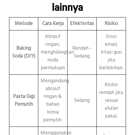
lainnya
Metode
Cara Kerja
Efektivitas
Risiko
Abrasif
Erosi
ringan,
email,
Baking
Rendah -
menghilangkan
iritasi gusi
Soda (DIY)
Sedang
noda
jika
permukaan.
berlebihan.
Mengandung
Risiko
abrasif
rendah jika
Pasta Gigi
ringan &
Sedang
sesuai
Pemutih
bahan
aturan
kimia
pakai.
pemutih.
Menggunakan