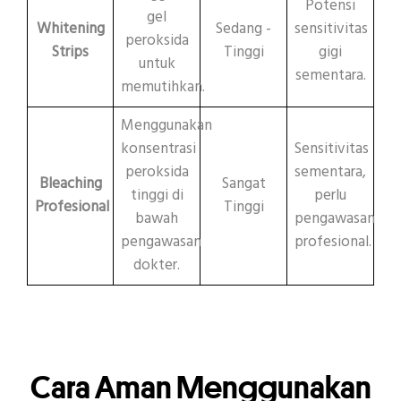
Potensi
gel
Whitening
Sedang -
sensitivitas
peroksida
Strips
Tinggi
gigi
untuk
sementara.
memutihkan.
Menggunakan
konsentrasi
Sensitivitas
peroksida
sementara,
Bleaching
Sangat
tinggi di
perlu
Profesional
Tinggi
bawah
pengawasan
pengawasan
profesional.
dokter.
Cara Aman Menggunakan