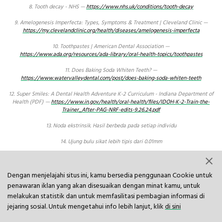
8. Tooth decay - NHS —
https://www.nhs.uk/conditions/tooth-decay
9. Amelogenesis Imperfecta: Types, Symptoms & Treatment | Cleveland Clinic —
https://my.clevelandclinic.org/health/diseases/amelogenesis-imperfecta
10. Toothpastes | American Dental Association —
https://www.ada.org/resources/ada-library/oral-health-topics/toothpastes
11. Does Baking Soda Whiten Teeth? —
https://www.watervalleydental.com/post/does-baking-soda-whiten-teeth
12. Super Smiles: A Dental Health Adventure K-2 Curriculum - Indiana Department of
Health (PDF) —
https://www.in.gov/health/oral-health/files/IDOH-K-2-Train-the-
Trainer_After-PAG-NRF-edits-9.26.24.pdf
13. Noda ekstrinsik. Hasil berbeda pada setiap individu
14. Ujung bulu sikat lebih tipis dari 0.01mm
15. Scaling and Root Planing for Gum Disease | MouthHealthy (American Dental
Association) —
https://www.ada.org/sitecore/content/ADA-
Organization/ADA/MouthHealthy/home/all-topics-a-z/scaling-and-root-planing
Dengan menjelajahi situs ini, kamu bersedia penggunaan Cookie untuk
penawaran iklan yang akan disesuaikan dengan minat kamu, untuk
Tanya Jawab (FAQ)
melakukan statistik dan untuk memfasilitasi pembagian informasi di
jejaring sosial. Untuk mengetahui info lebih lanjut, klik
di sini