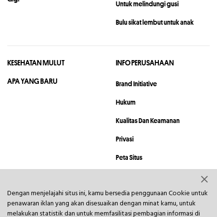
Untuk melindungi gusi
Bulu sikat lembut untuk anak
KESEHATAN MULUT
INFO PERUSAHAAN
APA YANG BARU
Brand Initiative
Hukum
Kualitas Dan Keamanan
Privasi
Peta Situs
Hubungi Kami
Dengan menjelajahi situs ini, kamu bersedia penggunaan Cookie untuk
penawaran iklan yang akan disesuaikan dengan minat kamu, untuk
© 2023 Hawley & Hazel Asia Investment Company. Ltd. All rights
reserved.
melakukan statistik dan untuk memfasilitasi pembagian informasi di