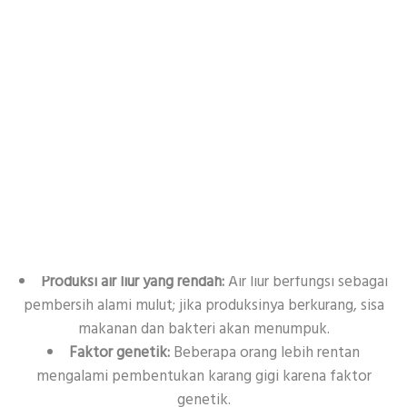
Penyebab Utama Karang Gigi
Beberapa faktor yang dapat memicu terbentuknya karang
gigi antara lain:
Kebersihan mulut yang buruk:
Kurangnya frekuensi
menyikat gigi dan tidak melakukan flossing menyebabkan
plak tidak terangkat dengan maksimal.
Pola makan tinggi gula dan karbohidrat:
Makanan
manis dan olahan menjadi sumber makanan bagi bakteri
yang kemudian berkembang biak dan membentuk plak.
Produksi air liur yang rendah:
Air liur berfungsi sebagai
pembersih alami mulut; jika produksinya berkurang, sisa
makanan dan bakteri akan menumpuk.
Faktor genetik:
Beberapa orang lebih rentan
mengalami pembentukan karang gigi karena faktor
genetik.