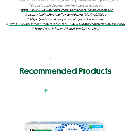
Compared with a blank control group using Darlie whitening toothpaste
#
Extrinsic stain. Results vary from person to person.
1.
https://www.who.int/news-room/fact-sheets/detail/oral-health
2.
https://onlinelibrary.wiley.com/doi/10.1002/cre2.70020
3.
https://hellosehat.com/gigi-mulut/gigi/karang-gigi/
4.
https://www.lohmann-minerals.com/en-us/news-center/news/zinc-in-oral-care/
5.
https://cptclabs.com/dental-product-studies/
Recommended Products