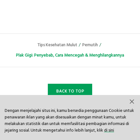
Tips Kesehatan Mulut
/
Pemutih
/
Plak Gigi: Penyebab, Cara Mencegah & Menghilangkannya
BACK TO TOP
Dengan menjelajahi situs ini, kamu bersedia penggunaan Cookie untuk
penawaran iklan yang akan disesuaikan dengan minat kamu, untuk
melakukan statistik dan untuk memfasilitasi pembagian informasi di
IKUTI DARLIE DI
jejaring sosial. Untuk mengetahui info lebih lanjut, klik
di sini