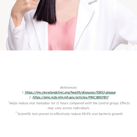
References:
1:
https://my.clevelandclinic.org/health/diseases/10953-plaque
2:
https://pmc.ncbi.nlm.nih.gov/articles/PMC3893787/
^
Helps reduce oral malodour for 12 hours compared with the control group. Effects
may vary across individuals.
^^
Scientific test proven to effectively reduce 99.9% oral bacteria growth