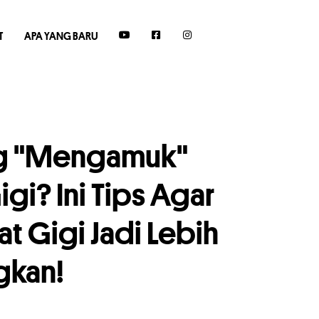
T
APA YANG BARU
ng "Mengamuk"
igi? Ini Tips Agar
t Gigi Jadi Lebih
kan!