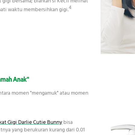
gigi bersama; biarkan si Kecil melihat
4
ati waktu membersihkan gigi.
Ramah Anak"
 antara momen "mengamuk" atau momen
kat Gigi Darlie Cutie Bunny
bisa
atnya yang berukuran kurang dari 0.01