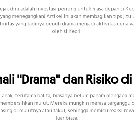
ejak dini adalah investasi penting untuk masa depan si Kec
 yang menegangkan! Artikel ini akan membagikan tips jitu 
nitas yang tadinya penuh drama menjadi aktivitas ceria y
kat Gigi
Senyum
Acara
CSR
Covid-19
K
oleh si Kecil.
i "Drama" dan Risiko di
-anak, terutama balita, biasanya belum paham mengapa m
 membersihkan mulut. Mereka mungkin merasa terganggu 
asing di mulutnya atau takut, sehingga memicu reaksi rew
luar biasa.