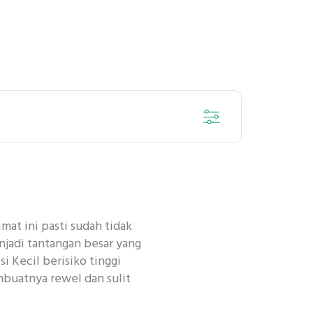
SENSITIF
limat ini pasti sudah tidak
DENTAL
enjadi tantangan besar yang
i Kecil berisiko tinggi
mbuatnya rewel dan sulit