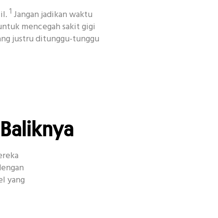
1
il.
Jangan jadikan waktu
untuk mencegah sakit gigi
ang justru ditunggu-tunggu
encan
Habit
Kecantikan
Other
 Baliknya
ereka
dengan
el yang