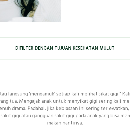
DIFILTER DENGAN TUJUAN KESEHATAN MULUT
EMUTIH
KESEGARAN
ANAK-ANAK
GUSI
 atau langsung 'mengamuk' setiap kali melihat sikat gigi." Ka
 MENDALAM
ANTIBAKTERI
KERUSAKAN GIGI
 orang tua. Mengajak anak untuk menyikat gigi sering kali m
uh drama. Padahal, jika kebiasaan ini sering terlewatkan, s
sakit gigi atau gangguan sakit gigi pada anak yang bisa me
RUTINITAS UNTUK KESEHATAN MULUT
makan nantinya.