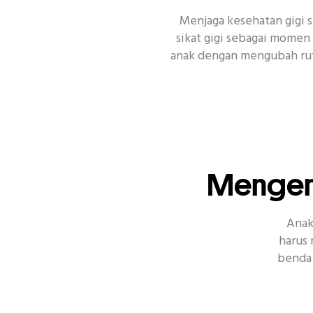
Menjaga kesehatan gigi s
sikat gigi sebagai momen
anak dengan mengubah ruti
Topik Populer Lain
Enamel
Si
Mengenal
Anak
harus
benda 