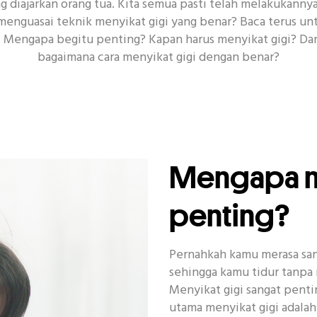
 diajarkan orang tua. Kita semua pasti telah melakukannya 
enguasai teknik menyikat gigi yang benar? Baca terus u
. Mengapa begitu penting? Kapan harus menyikat gigi? Dan
RUTINITAS UNTUK KESEHATAN MULUT
bagaimana cara menyikat gigi dengan benar?
kat Gigi
Senyum
Acara
CSR
Covid-19
K
Mengapa me
penting?
Pernahkah kamu merasa sang
sehingga kamu tidur tanpa 
Menyikat gigi sangat pent
utama menyikat gigi adala