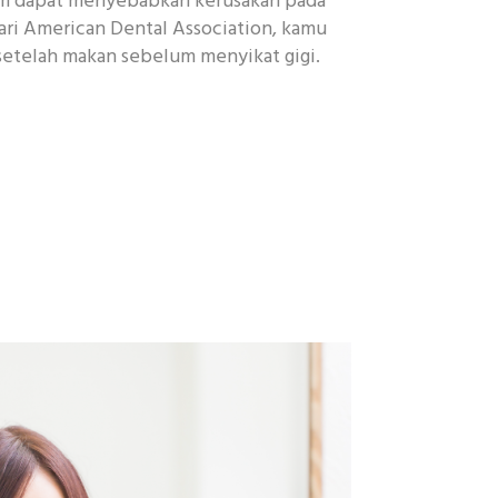
m dapat menyebabkan kerusakan pada
dari American Dental Association, kamu
etelah makan sebelum menyikat gigi.