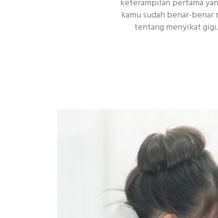
keterampilan pertama yang
kamu sudah benar-benar m
tentang menyikat gigi
Topik Populer Lain
Enamel
Si