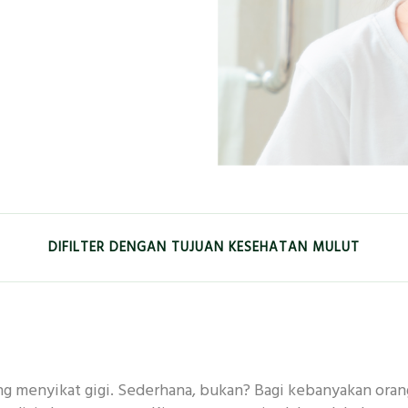
DIFILTER DENGAN TUJUAN KESEHATAN MULUT
EMUTIH
KESEGARAN
ANAK-ANAK
GUSI
ng menyikat gigi. Sederhana, bukan? Bagi kebanyakan orang,
 MENDALAM
ANTIBAKTERI
KERUSAKAN GIGI