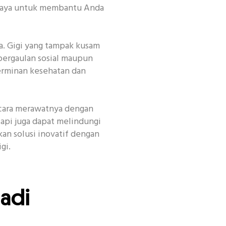
percaya untuk membantu Anda
a. Gigi yang tampak kusam
pergaulan sosial maupun
cerminan kesehatan dan
encan
Habit
Kecantikan
Other
 cara merawatnya dengan
tapi juga dapat melindungi
kan solusi inovatif dengan
gi.
adi