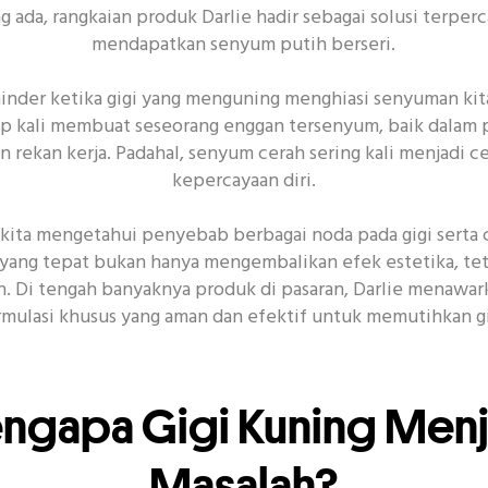
ng ada, rangkaian produk Darlie hadir sebagai solusi ter
RUTINITAS UNTUK KESEHATAN MULUT
mendapatkan senyum putih berseri.
 minder ketika gigi yang menguning menghiasi senyuman kit
p kali membuat seseorang enggan tersenyum, baik dalam 
 rekan kerja. Padahal, senyum cerah sering kali menjadi 
kat Gigi
Senyum
Acara
CSR
Covid-19
K
kepercayaan diri.
i kita mengetahui penyebab berbagai noda pada gigi serta
 yang tepat bukan hanya mengembalikan efek estetika, te
n. Di tengah banyaknya produk di pasaran, Darlie menawar
rmulasi khusus yang aman dan efektif untuk memutihkan gi
ngapa Gigi Kuning Menj
Masalah?