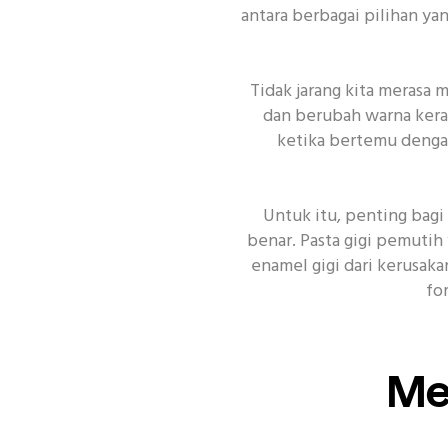
antara berbagai pilihan ya
Tidak jarang kita merasa
dan berubah warna kera
ketika bertemu dengan
Topik Populer Lain
Enamel
Si
Untuk itu, penting bag
benar. Pasta gigi pemutih
enamel gigi dari kerusaka
fo
Me