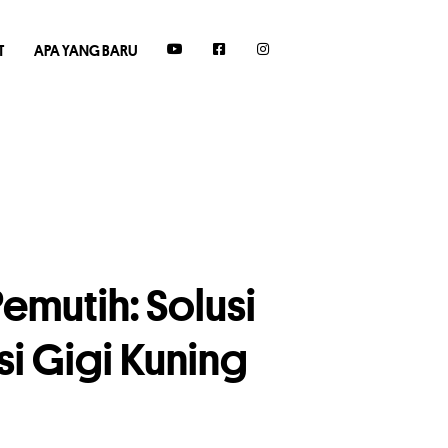
T
APA YANG BARU
Pemutih: Solusi
i Gigi Kuning