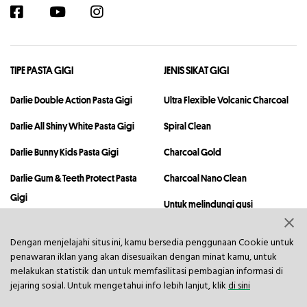
TIPE PASTA GIGI
JENIS SIKAT GIGI
Darlie Double Action Pasta Gigi
Ultra Flexible Volcanic Charcoal
Darlie All Shiny White Pasta Gigi
Spiral Clean
Darlie Bunny Kids Pasta Gigi
Charcoal Gold
Darlie Gum & Teeth Protect Pasta
Charcoal Nano Clean
Gigi
Untuk melindungi gusi
Bulu sikat lembut untuk anak
Dengan menjelajahi situs ini, kamu bersedia penggunaan Cookie untuk
penawaran iklan yang akan disesuaikan dengan minat kamu, untuk
melakukan statistik dan untuk memfasilitasi pembagian informasi di
jejaring sosial. Untuk mengetahui info lebih lanjut, klik
di sini
KESEHATAN MULUT
INFO PERUSAHAAN