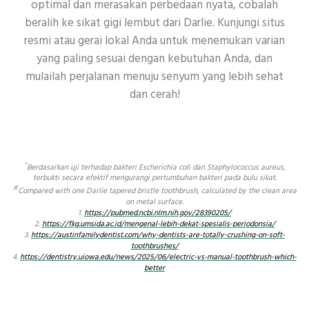
optimal dan merasakan perbedaan nyata, cobalah
beralih ke sikat gigi lembut dari Darlie. Kunjungi situs
resmi atau gerai lokal Anda untuk menemukan varian
yang paling sesuai dengan kebutuhan Anda, dan
mulailah perjalanan menuju senyum yang lebih sehat
dan cerah!
^
Berdasarkan uji terhadap bakteri Escherichia coli dan Staphylococcus aureus,
terbukti secara efektif mengurangi pertumbuhan bakteri pada bulu sikat.
#
Compared with one Darlie tapered bristle toothbrush, calculated by the clean area
on metal surface.
1.
https://pubmed.ncbi.nlm.nih.gov/28390205/
2.
https://fkg.umsida.ac.id/mengenal-lebih-dekat-spesialis-periodonsia/
3.
https://austinfamilydentist.com/why-dentists-are-totally-crushing-on-soft-
toothbrushes/
4.
https://dentistry.uiowa.edu/news/2025/06/electric-vs-manual-toothbrush-which-
better