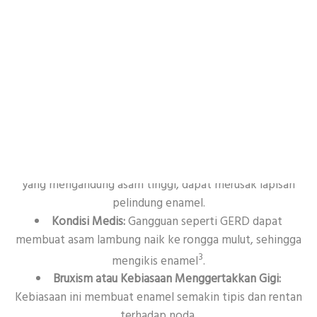
Erosi Enamel
Erosi enamel akibat paparan asam yang berlebihan juga
dapat mengakibatkan gigi tampak kuning. Penyebab
erosi enamel meliputi:
Minuman dan Makanan Asam:
Soda dan buah sitrus,
yang mengandung asam tinggi, dapat merusak lapisan
pelindung enamel.
Kondisi Medis:
Gangguan seperti GERD dapat
membuat asam lambung naik ke rongga mulut, sehingga
3
mengikis enamel
.
Bruxism atau Kebiasaan Menggertakkan Gigi:
Kebiasaan ini membuat enamel semakin tipis dan rentan
terhadap noda.