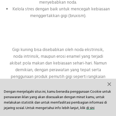
menyebabkan noda.
Kelola stres dengan baik untuk mencegah kebiasaan
menggertakkan gigi (bruxism).
Gigi kuning bisa disebabkan oleh noda ekstrinsik,
noda intrinsik, maupun erosi enamel yang terjadi
akibat pola makan dan kebiasaan sehari-hari. Namun
demikian, dengan perawatan yang tepat serta
penggunaan produk pemutih gigi seperti rangkaian
Darlie, Anda dapat memperoleh senyum yang lebih
putih dan sehat.
Dengan menjelajahi situs ini, kamu bersedia penggunaan Cookie untuk
penawaran iklan yang akan disesuaikan dengan minat kamu, untuk
melakukan statistik dan untuk memfasilitasi pembagian informasi di
Darlie menawarkan berbagai solusi mulai dari
Pasta
jejaring sosial. Untuk mengetahui info lebih lanjut, klik
di sini
Gigi Darlie All Shiny White Enzyme Whitening
dengan