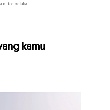
a mitos belaka.
encan
Habit
Kecantikan
Other
 yang kamu