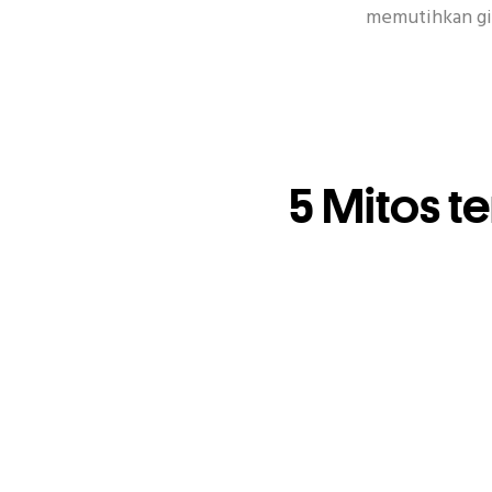
memutihkan gig
Topik Populer Lain
Enamel
Si
5 Mitos t