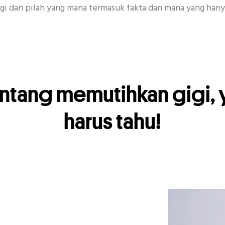
i dan pilah yang mana termasuk fakta dan mana yang hany
RUTINITAS UNTUK KESEHATAN MULUT
kat Gigi
Senyum
Acara
CSR
Covid-19
K
entang memutihkan gigi,
harus tahu!