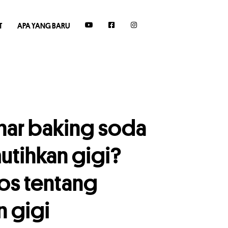
T
APA YANG BARU
ar baking soda
tihkan gigi?
tos tentang
 gigi