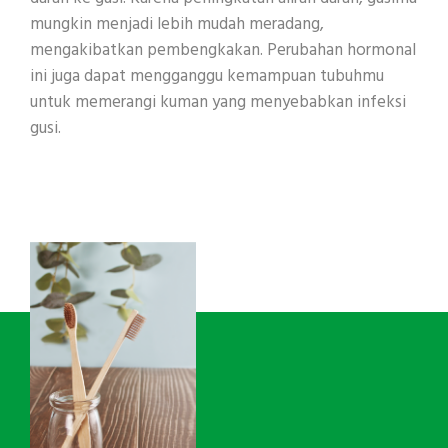
mungkin menjadi lebih mudah meradang,
mengakibatkan pembengkakan. Perubahan hormonal
ini juga dapat mengganggu kemampuan tubuhmu
untuk memerangi kuman yang menyebabkan infeksi
gusi.