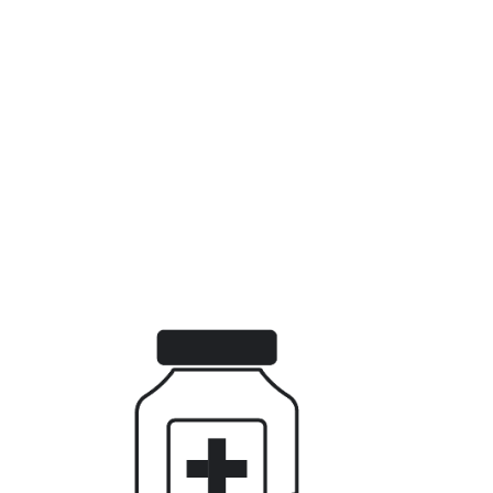
lembut dan ujung yang tumpul. Sikat gigi dengan bulu
sedang atau keras dapat merusak email gigi atau
menyebabkan gusi bengkak dan merah. Saat
menyikat, sikat dengan lembut dan melingkar untuk
memijat dan membersihkan gusi. periodontitis, as
well as tooth loss. Gingivitis is frequently caused by
poor dental hygiene, which permits plaque to
accumulate on the gum line and teeth.